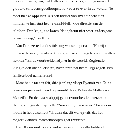
december vorig jaar, had Hillen zijn reserves geuit tegenover de
grootste en tevens goedkoopste
low cost carrier
in de wereld. "Je
moet met ze oppassen. Als een toestel van Ryanair eens tien
minuten te laat start heb je onmiddellijk de directie aan de
telefoon. Dan krijg je te horen ‘dat gebeurt niet weer, anders gaat
je fee omlaag," zei Hillen.
Van Dorp zette het destijds nog wat scherper aan: "Het zijn
boeven. Je weet, dat als ze komen, ze zoveel mogelijk uit je willen
trekken." En de voorbeelden zijn er in de wereld. Regionale
vliegvelden die de Ierse prijsvechter totaal heeft uitgezogen. Een
failliete boel achterlatend.
Maar het is nu een feit, drie jaar lang vliegt Ryanair van Eelde
twee keer per week naar Bergamo/Milaan, Palma de Mallorca en
Marseille. En de maatscahppij gaat er voor betalen, verzekert
Hillen, een goede prijs zelfs. "Nou en of, reken maar!" En is er meer
moois in het verschiet? "Ik denk dat dit wel opvalt, dat het
mogelijk andere maatschappijen gaat
triggeren
."
Het zijn natuurlijk ook leuke bestemmingen die Eelde erbij