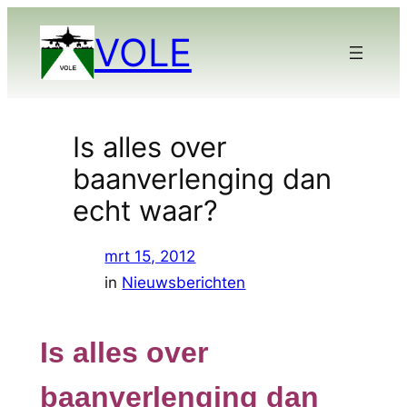
Ga
VOLE
naar
de
inhoud
Is alles over
baanverlenging dan
echt waar?
mrt 15, 2012
in
Nieuwsberichten
Is alles over
baanverlenging dan