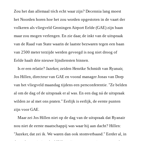
Zou het dan allemaal tóch echt waar zijn? Decennia lang moest
het Noorden horen hoe het zou worden opgestoten in de vaart der
volkeren als vliegveld Groningen Airport Eelde (GAE) zijn baan
maar zou mogen verlengen. En zie daar, de inkt van de uitspraak
van de Raad van State waarin de laatste bezwaren tegen een baan
van 2500 meter terzijde werden geveegd is nog niet droog of
Eelde haalt drie nieuwe lijndiensten binnen.
Is er een relatie? Jazeker, zeiden Henrike Schmidt van Ryanair,
Jos Hillen, directeur van GAE en vooral manager Jonas van Dorp
van het vliegveld maandag tijdens een persconferentie. "Ze belden
al om de dag of de uitspraak er al was. En een dag ná de uitspraak
wilden ze al met ons praten." Eerlijk is eerlijk, de eerste punten
zijn voor GAE.
Maar zei Jos Hillen niet op de dag van de uitspraak dat Ryanair
nou niet de eerste maatschappij was waar hij aan dacht? Hillen:
"Jazeker, dat zei ik. We waren dan ook stomverbaasd." Eerder al, in