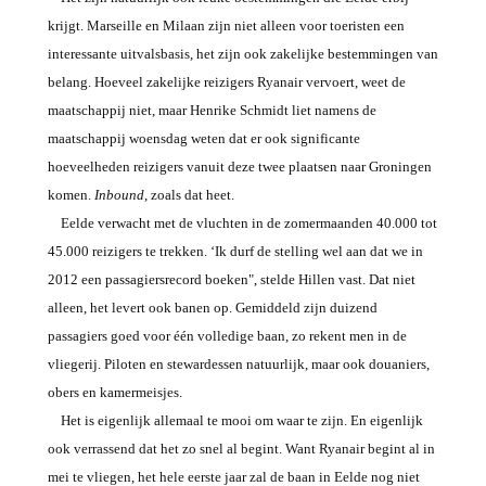
krijgt. Marseille en Milaan zijn niet alleen voor toeristen een
interessante uitvalsbasis, het zijn ook zakelijke bestemmingen van
belang. Hoeveel zakelijke reizigers Ryanair vervoert, weet de
maatschappij niet, maar Henrike Schmidt liet namens de
maatschappij woensdag weten dat er ook significante
hoeveelheden reizigers vanuit deze twee plaatsen naar Groningen
komen.
Inbound
, zoals dat heet.
Eelde verwacht met de vluchten in de zomermaanden 40.000 tot
45.000 reizigers te trekken. ‘Ik durf de stelling wel aan dat we in
2012 een passagiersrecord boeken", stelde Hillen vast. Dat niet
alleen, het levert ook banen op. Gemiddeld zijn duizend
passagiers goed voor één volledige baan, zo rekent men in de
vliegerij. Piloten en stewardessen natuurlijk, maar ook douaniers,
obers en kamermeisjes.
Het is eigenlijk allemaal te mooi om waar te zijn. En eigenlijk
ook verrassend dat het zo snel al begint. Want Ryanair begint al in
mei te vliegen, het hele eerste jaar zal de baan in Eelde nog niet