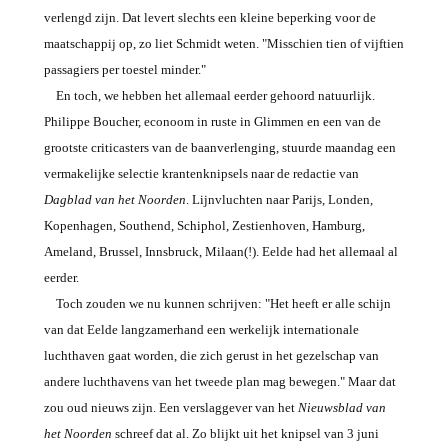
verlengd zijn. Dat levert slechts een kleine beperking voor de
maatschappij op, zo liet Schmidt weten. "Misschien tien of vijftien
passagiers per toestel minder."
En toch, we hebben het allemaal eerder gehoord natuurlijk.
Philippe Boucher, econoom in ruste in Glimmen en een van de
grootste criticasters van de baanverlenging, stuurde maandag een
vermakelijke selectie krantenknipsels naar de redactie van
Dagblad van het Noorden
. Lijnvluchten naar Parijs, Londen,
Kopenhagen, Southend, Schiphol, Zestienhoven, Hamburg,
Ameland, Brussel, Innsbruck, Milaan(!). Eelde had het allemaal al
eerder.
Toch zouden we nu kunnen schrijven: "Het heeft er alle schijn
van dat Eelde langzamerhand een werkelijk internationale
luchthaven gaat worden, die zich gerust in het gezelschap van
andere luchthavens van het tweede plan mag bewegen." Maar dat
zou oud nieuws zijn. Een verslaggever van het
Nieuwsblad van
het Noorden
schreef dat al. Zo blijkt uit het knipsel van 3 juni