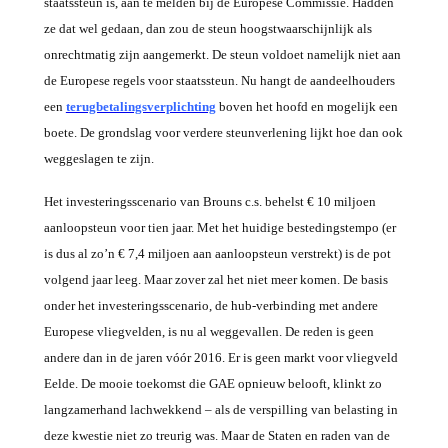
staatssteun is, aan te melden bij de Europese Commissie. Hadden
ze dat wel gedaan, dan zou de steun hoogstwaarschijnlijk als
onrechtmatig zijn aangemerkt. De steun voldoet namelijk niet aan
de Europese regels voor staatssteun. Nu hangt de aandeelhouders
een
terugbetalingsverplichting
boven het hoofd en mogelijk een
boete. De grondslag voor verdere steunverlening lijkt hoe dan ook
weggeslagen te zijn.
Het investeringsscenario van Brouns c.s. behelst € 10 miljoen
aanloopsteun voor tien jaar. Met het huidige bestedingstempo (er
is dus al zo’n € 7,4 miljoen aan aanloopsteun verstrekt) is de pot
volgend jaar leeg. Maar zover zal het niet meer komen. De basis
onder het investeringsscenario, de hub-verbinding met andere
Europese vliegvelden, is nu al weggevallen. De reden is geen
andere dan in de jaren vóór 2016. Er is geen markt voor vliegveld
Eelde. De mooie toekomst die GAE opnieuw belooft, klinkt zo
langzamerhand lachwekkend – als de verspilling van belasting in
deze kwestie niet zo treurig was. Maar de Staten en raden van de