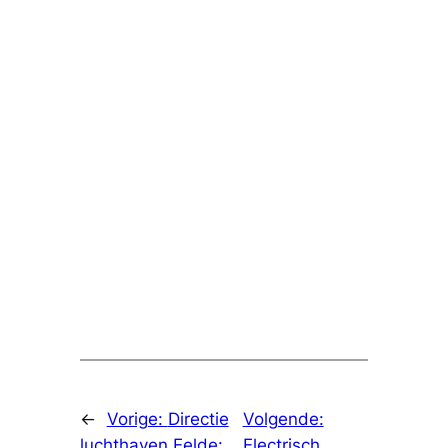
←
Vorige:
Directie
Volgende:
luchthaven Eelde:
Electrisch