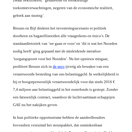
zwaar bekritiseerd: ‘gedateerde en rooskleurige
toekomstverwachtingen, negeren van de economische realiteit,
gebrek aan sturing‘.
Brouns en Bijl drukten het investeringsscenario er politiek
doorheen en bagatelliseerden alle vraagtekens en risico’s. De
standaardretoriek van ‘we gaan er voor’ en ‘dit is wat het Noorden
nodig heeft’ ging gepaard met de misleidende metafoor
‘toegangspoort voor het Noorden’. Nu het opnieuw misgaat,
profileert Brouns zich in
de pers
ijverig als bewaker van een
verantwoorde besteding van ons belastinggeld. In werkelijkheid is
hij er hoogstpersoonlijk verantwoordelijk voor dat sinds 2016 €
7,4 miljoen aan belastinggeld in het routefonds is gestopt. Zonder
een fatsoenlijk contract, waardoor de luchtvaartmaat-schappijen
GAE nu het nakijken geven.
In hun politieke opportunisme hebben de aandeelhouders
bovendien verzuimd het steunpakket, dat onmiskenbaar