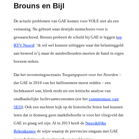
Brouns en Bijl
De actuele problemen van GAE komen voor VOLE niet als een
verrassing. Nu gebeurt waar destijds ruimschoots voor is
gewaarschuwd. Brouns probeert de schuld bij GAE te leggen (
op
RTV Noord
: ‘ik wil wel kunnen uitleggen waar dat belastinggeld
aan besteed is’), maar de aandeelhouders moeten de hand in eigen
boezem steken.
Dat het investeringsscenario
Toegangspoort voor het Noorden
–
dat GAE in 2016 van het faillissement moest redden – een
luchtkasteel was, bleek reeds uit een kritische analyse van
onafhankelijke luchtvaarteconomen (zie het
commentaar van
SEO
). Ook een nuchtere kijk op de historische feiten had kunnen
leren dat er domweg geen marktbehoefte is voor het vliegveld dat
GAE zo graag wil zijn. Al in 2013 heeft de
Noordelijke
Rekenkamer
de wijze waarop de provincies omgaan met GAE