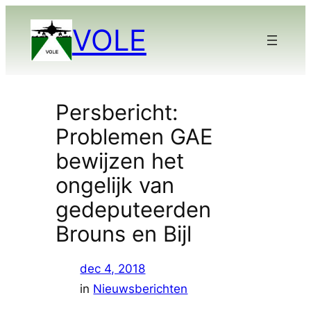
Ga
VOLE
naar
de
inhoud
Persbericht:
Problemen GAE
bewijzen het
ongelijk van
gedeputeerden
Brouns en Bijl
dec 4, 2018
in
Nieuwsberichten