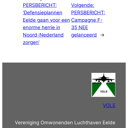
PERSBERICHT:
Volgende:
‘Defensieplannen
PERSBERICHT:
Eelde gaan voor een
Campagne F-
enorme herrie in
35 NEE
Noord-Nederland
gelanceerd
→
zorgen’
VOLE
Vereniging Omwonenden Luchthaven Eelde