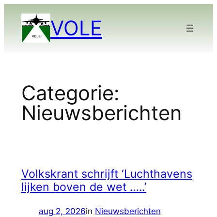
Ga
VOLE
naar
de
inhoud
Categorie:
Nieuwsberichten
Volkskrant schrijft ‘Luchthavens
lijken boven de wet …..’
aug 2, 2026
in
Nieuwsberichten