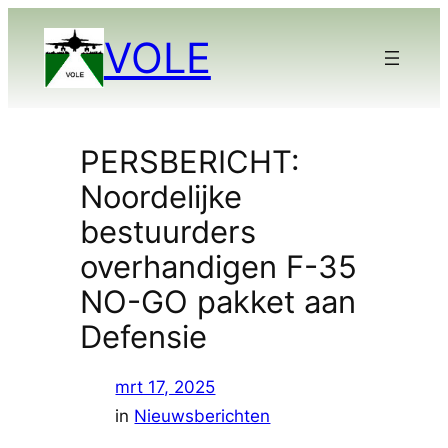
Ga
VOLE
naar
de
inhoud
PERSBERICHT:
Noordelijke
bestuurders
overhandigen F-35
NO-GO pakket aan
Defensie
mrt 17, 2025
in
Nieuwsberichten