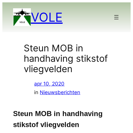
Ga
VOLE
naar
de
inhoud
Steun MOB in
handhaving stikstof
vliegvelden
apr 10, 2020
in
Nieuwsberichten
Steun MOB in handhaving
stikstof vliegvelden