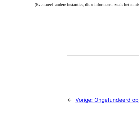
(Eventueel andere instanties, die u informeert, zoals het min
←
Vorige:
Ongefundeerd opti