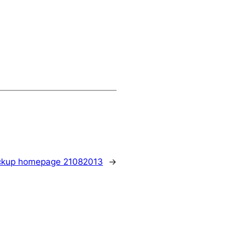
ckup homepage 21082013
→