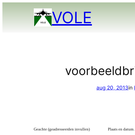
Ga
VOLE
naar
de
inhoud
voorbeeldbr
aug 20, 2013
in
Geachte (geadresseerden invullen) Plaats en dat