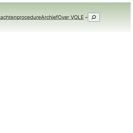
Zoeken
lachtenprocedure
Archief
Over VOLE