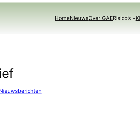
Home
Nieuws
Over GAE
Risico’s
K
ief
Nieuwsberichten
um……….