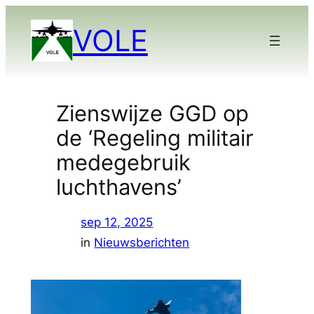
Ga
VOLE
naar
de
inhoud
Zienswijze GGD op
de ‘Regeling militair
medegebruik
luchthavens’
sep 12, 2025
in
Nieuwsberichten