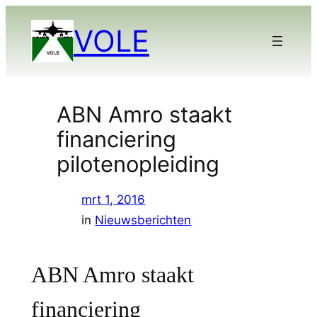
Ga
VOLE
naar
de
inhoud
ABN Amro staakt
financiering
pilotenopleiding
mrt 1, 2016
in
Nieuwsberichten
ABN Amro staakt
financiering