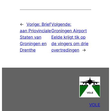
←
Vorige:
Brief
Volgende:
aan Priovinciale
Groningen Airport
Staten van
Eelde krijgt tik op
Groningen en
de vingers om drie
Drenthe
overtredingen
→
VOLE