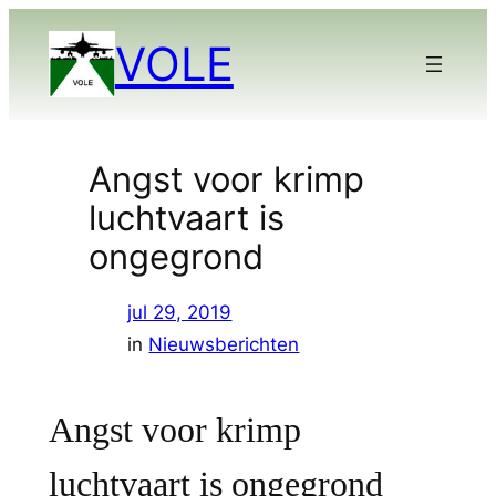
Ga
VOLE
naar
de
inhoud
Angst voor krimp
luchtvaart is
ongegrond
jul 29, 2019
in
Nieuwsberichten
Angst voor krimp
luchtvaart is ongegrond