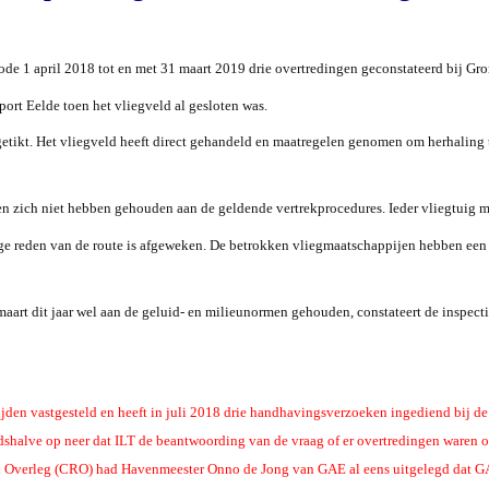
ode 1 april 2018 tot en met 31 maart 2019 drie overtredingen geconstateerd bij Gro
ort Eelde toen het vliegveld al gesloten was.
etikt. Het vliegveld heeft direct gehandeld en maatregelen genomen om herhaling t
jen zich niet hebben gehouden aan de geldende vertrekprocedures. Ieder vliegtuig m
dige reden van de route is afgeweken. De betrokken vliegmaatschappijen hebben ee
 maart dit jaar wel aan de geluid- en milieunormen gehouden, constateert de inspecti
jden vastgesteld en heeft in juli 2018 drie handhavingsverzoeken ingediend bij d
idshalve op neer dat ILT de beantwoording van de vraag of er overtredingen waren o
al Overleg (CRO) had Havenmeester Onno de Jong van GAE al eens uitgelegd dat 