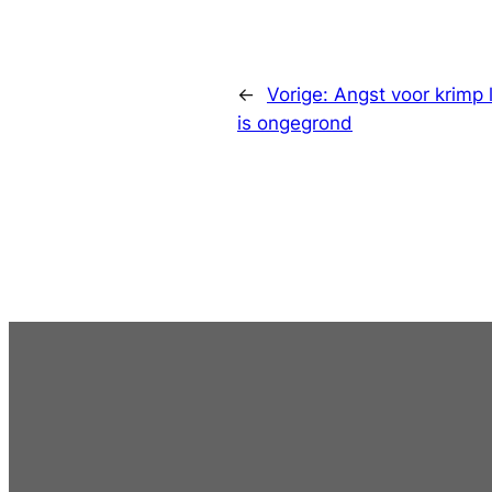
←
Vorige:
Angst voor krimp 
is ongegrond