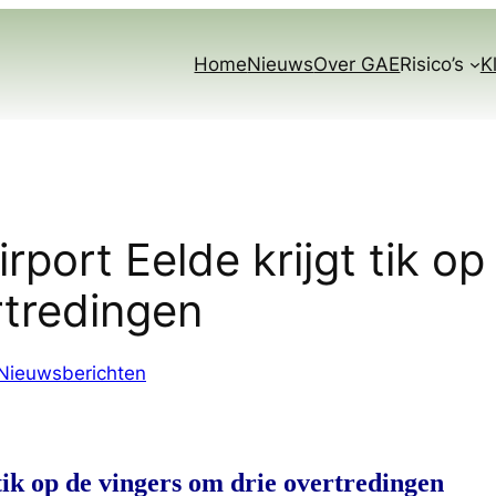
Home
Nieuws
Over GAE
Risico’s
K
rport Eelde krijgt tik op
rtredingen
Nieuwsberichten
tik op de vingers om drie overtredingen