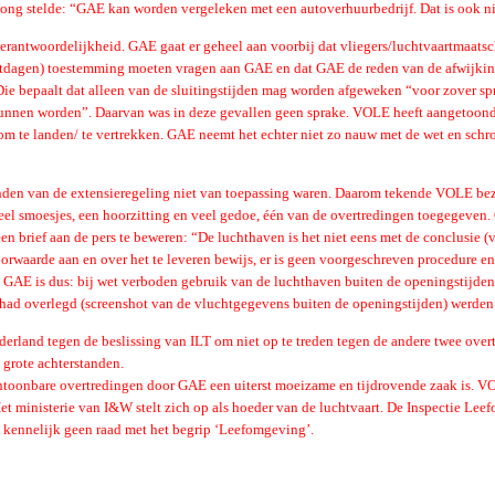
Jong stelde: “GAE kan worden vergeleken met een autoverhuurbedrijf. Dat is ook ni
rantwoordelijkheid. GAE gaat er geheel aan voorbij dat vliegers/luchtvaartmaatsch
estdagen) toestemming moeten vragen aan GAE en dat GAE de reden van de afwijkin
Die bepaalt dat alleen van de sluitingstijden mag worden afgeweken “voor zover s
kunnen worden”. Daarvan was in deze gevallen geen sprake. VOLE heeft aangetoon
te landen/ te vertrekken. GAE neemt het echter niet zo nauw met de wet en schro
den van de extensieregeling niet van toepassing waren. Daarom tekende VOLE bezwa
veel smoesjes, een hoorzitting en veel gedoe, één van de overtredingen toegegeve
en brief aan de pers te beweren: “De luchthaven is het niet eens met de conclusie 
oorwaarde aan en over het te leveren bewijs, er is geen voorgeschreven procedure e
n GAE is dus: bij wet verboden gebruik van de luchthaven buiten de openingstijden 
 had overlegd (screenshot van de vluchtgegevens buiten de openingstijden) werden
erland tegen de beslissing van ILT om niet op te treden tegen de andere twee over
 grote achterstanden.
ntoonbare overtredingen door GAE een uiterst moeizame en tijdrovende zaak is. VOL
t ministerie van I&W stelt zich op als hoeder van de luchtvaart. De Inspectie Lee
h kennelijk geen raad met het begrip ‘Leefomgeving’.