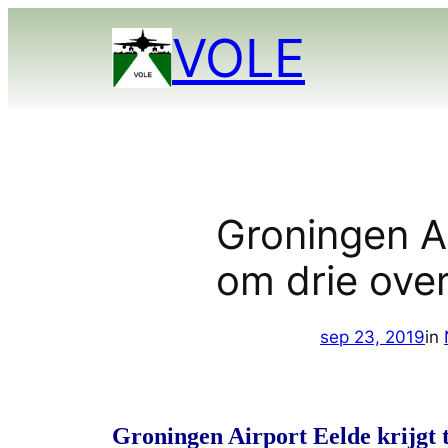
Ga
VOLE
naar
de
inhoud
Groningen Ai
om drie ove
sep 23, 2019
in
Groningen Airport Eelde krijgt 