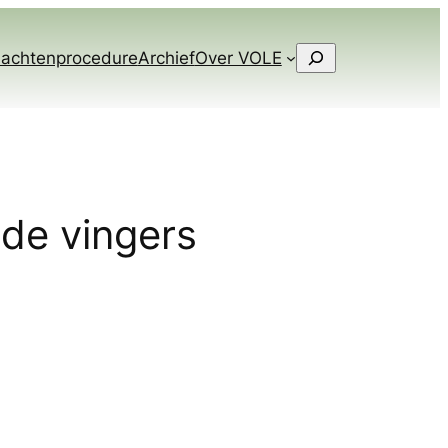
Zoeken
lachtenprocedure
Archief
Over VOLE
 de vingers