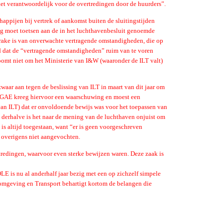
et verantwoordelijk voor de overtredingen door de huurders”.
appijen bij vertrek of aankomst buiten de sluitingstijden
g moet toetsen aan de in het luchthavenbesluit genoemde
prake is van onverwachte vertragende omstandigheden, die op
d dat de “vertragende omstandigheden” ruim van te voren
omt niet om het Ministerie van I&W (waaronder de ILT valt)
ar aan tegen de beslissing van ILT in maart van dit jaar om
n. GAE kreeg hiervoor een waarschuwing en moest een
(van ILT) dat er onvoldoende bewijs was voor het toepassen van
n derhalve is het naar de mening van de luchthaven onjuist om
is altijd toegestaan, want “er is geen voorgeschreven
 overigens niet aangevochten.
tredingen, waarvoor even sterke bewijzen waren. Deze zaak is
E is nu al anderhalf jaar bezig met een op zichzelf simpele
fomgeving en Transport behartigt kortom de belangen die