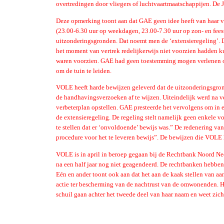
overtredingen door vliegers of luchtvaartmaatschappijen. De 
Deze opmerking toont aan dat GAE geen idee heeft van haar ve
(23.00-6.30 uur op weekdagen, 23.00-7.30 uur op zon- en fe
uitzonderingsgronden. Dat noemt men de ‘extensieregeling’. 
het moment van vertrek redelijkerwijs niet voorzien hadden 
waren voorzien. GAE had geen toestemming mogen verlenen om 
om de tuin te leiden.
VOLE heeft harde bewijzen geleverd dat de uitzonderingsgron
de handhavingsverzoeken af te wijzen. Uiteindelijk werd na 
verbeterplan opstellen. GAE presteerde het vervolgens om in e
de extensieregeling. De regeling stelt namelijk geen enkele v
te stellen dat er ‘onvoldoende’ bewijs was.” De redenering va
procedure voor het te leveren bewijs”. De bewijzen die VOLE
VOLE is in april in beroep gegaan bij de Rechtbank Noord Ned
na een half jaar nog niet geagendeerd. De rechtbanken hebben
Eén en ander toont ook aan dat het aan de kaak stellen van aa
actie ter bescherming van de nachtrust van de omwonenden. He
schuil gaan achter het tweede deel van haar naam en weet zic