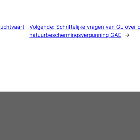
luchtvaart
Volgende:
Schriftelijke vragen van GL over
natuurbeschermingsvergunning GAE
→