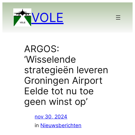
Ga
VOLE
naar
de
inhoud
ARGOS:
‘Wisselende
strategieën leveren
Groningen Airport
Eelde tot nu toe
geen winst op’
nov 30, 2024
in
Nieuwsberichten