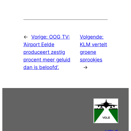
←
Vorige:
OOG TV:
Volgende:
‘Airport Eelde
KLM vertelt
produceert zestig
groene
procent meer geluid
sprookjes
dan is beloofd’.
→