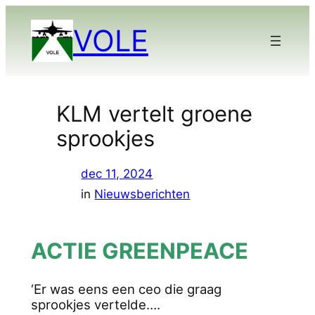
Ga
VOLE
naar
de
inhoud
KLM vertelt groene
sprookjes
dec 11, 2024
in
Nieuwsberichten
ACTIE GREENPEACE
‘Er was eens een ceo die graag
sprookjes vertelde….