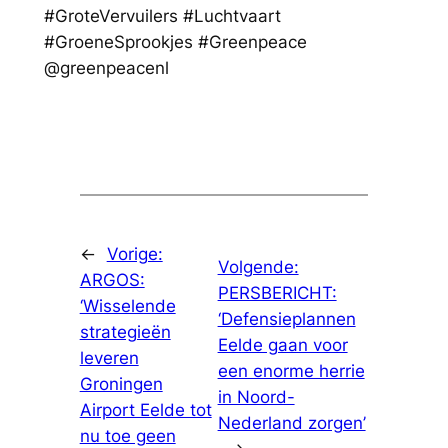
#GroteVervuilers #Luchtvaart
#GroeneSprookjes #Greenpeace
@greenpeacenl
←
Vorige:
Volgende:
ARGOS:
PERSBERICHT:
‘Wisselende
‘Defensieplannen
strategieën
Eelde gaan voor
leveren
een enorme herrie
Groningen
in Noord-
Airport Eelde tot
Nederland zorgen’
nu toe geen