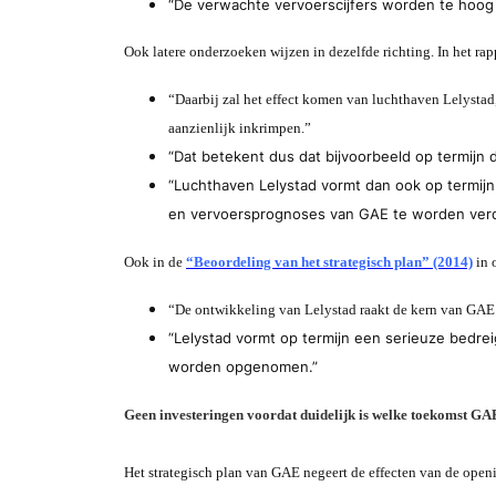
“De verwachte vervoerscijfers worden te hoog 
Ook latere onderzoeken wijzen in dezelfde richting. In het ra
“Daarbij zal het effect komen van luchthaven Lelystad
aanzienlijk inkrimpen.”
“Dat betekent dus dat bijvoorbeeld op termij
“Luchthaven Lelystad vormt dan ook op termijn
en vervoersprognoses van GAE te worden verd
Ook in de
“Beoordeling van het strategisch plan” (2014)
in 
“De ontwikkeling van Lelystad raakt de kern van GAE’s
“Lelystad vormt op termijn een serieuze bedr
worden opgenomen.”
Geen investeringen voordat duidelijk is welke toekomst GA
Het strategisch plan van GAE negeert de effecten van de open