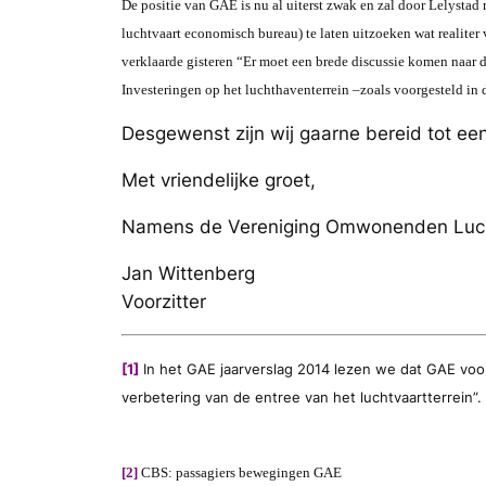
De positie van GAE is nu al uiterst zwak en zal door Lelysta
luchtvaart economisch bureau) te laten uitzoeken wat realite
verklaarde gisteren “Er moet een brede discussie komen naar
Investeringen op het luchthaventerrein –zoals voorgesteld in
Desgewenst zijn wij gaarne bereid tot een
Met vriendelijke groet,
Namens de Vereniging Omwonenden Luch
Jan Wittenberg
Voorzitter
[1]
In het GAE jaarverslag 2014 lezen we dat GAE voo
verbetering van de entree van het luchtvaartterrein”.
[2]
CBS: passagiers bewegingen GAE