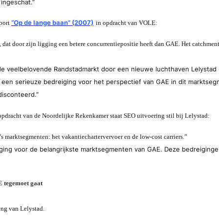
ingeschat.”
“Op de lange baan” (2007)
pport
in opdracht van VOLE:
, dat door zijn ligging een betere concurrentiepositie heeft dan GAE. Het catchmen
n de veelbelovende Randstadmarkt door een nieuwe luchthaven Lelyst
 een serieuze bedreiging voor het perspectief van GAE in dit marktsegm
isconteerd.”
opdracht van de Noordelijke Rekenkamer staat SEO uitvoering stil bij Lelystad:
 marktsegmenten: het vakantiechartervervoer en de low-cost carriers.
”
eiging voor de belangrijkste marktsegmenten van GAE. Deze bedreiging
E tegemoet gaat
ing van Lelystad.