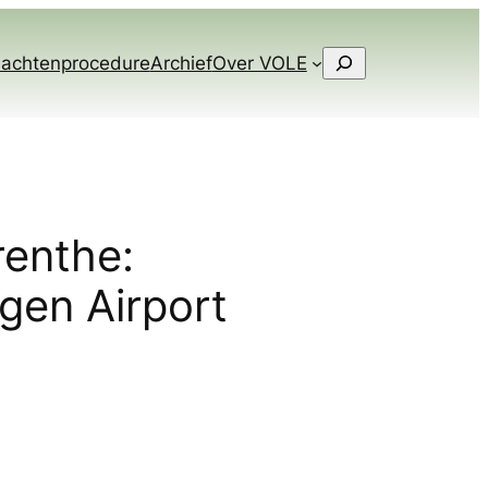
Zoeken
lachtenprocedure
Archief
Over VOLE
renthe:
ngen Airport