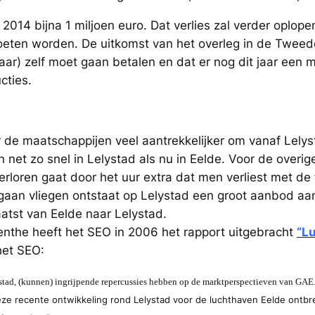
 2014 bijna 1 miljoen euro. Dat verlies zal verder oplop
oeten worden. De uitkomst van het overleg in de Tweed
aar) zelf moet gaan betalen en dat er nog dit jaar een 
cties.
 de maatschappijen veel aantrekkelijker om vanaf Lelysta
 net zo snel in Lelystad als nu in Eelde. Voor de overig
erloren gaat door het uur extra dat men verliest met de
gaan vliegen ontstaat op Lelystad een groot aanbod a
atst van Eelde naar Lelystad.
enthe heeft het SEO in 2006 het rapport uitgebracht
“L
 het SEO:
ystad, (kunnen) ingrijpende repercussies hebben op de marktperspectieven van GAE
ze recente ontwikkeling rond Lelystad voor de luchthaven Eelde ontbree