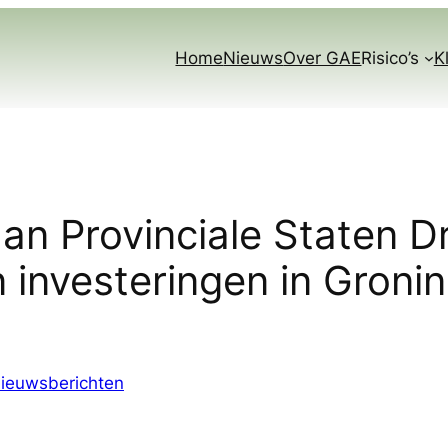
Home
Nieuws
Over GAE
Risico’s
K
an Provinciale Staten D
 investeringen in Groni
ieuwsberichten