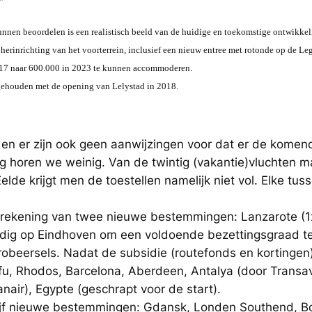
”
kunnen beoordelen is een realistisch beeld van de huidige en toekomstige ontwikke
 herinrichting van het voorterrein, inclusief een nieuw entree met rotonde op de L
17 naar 600.000 in 2023 te kunnen accommoderen.
is gehouden met de opening van Lelystad in 2018.
en er zijn ook geen aanwijzingen voor dat er de komende
 horen we weinig. Van de twintig (vakantie)vluchten ma
lde krijgt men de toestellen namelijk niet vol. Elke tus
r rekening van twee nieuwe bestemmingen: Lanzarote (1
dig op Eindhoven om een voldoende bezettingsgraad te
robeersels. Nadat de subsidie (routefonds en kortinge
rfu, Rhodos, Barcelona, Aberdeen, Antalya (door Transa
nair), Egypte (geschrapt voor de start).
vijf nieuwe bestemmingen: Gdansk, Londen Southend, B