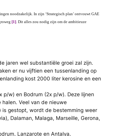
lingen noodzakelijk. In zijn ‘Strategisch plan’ ontvouwt GAE
egroweg
[1]
. Dit alles zou nodig zijn om de ambitieuze
 jaren wel substantiële groei zal zijn.
ken er nu vijftien een tussenlanding op
senlanding kost 2000 liter kerosine en een
x p/w) en Bodrum (2x p/w). Deze lijnen
 halen. Veel van de nieuwe
n) is gestopt, wordt de bestemming weer
via), Dalaman, Malaga, Marseille, Gerona,
odrum, Lanzarote en Antalya.