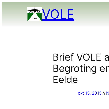
Ga
VOLE
naar
de
inhoud
Brief VOLE a
Begroting en
Eelde
okt 15, 2015
in
N