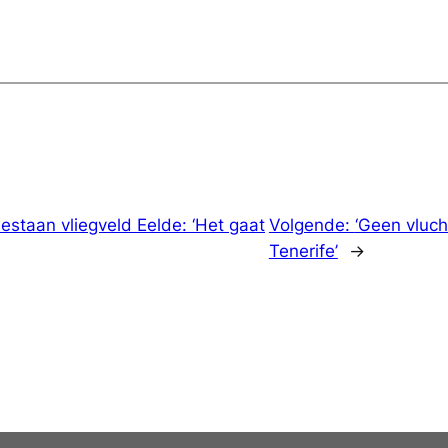
staan vliegveld Eelde: ‘Het gaat
Volgende:
‘Geen vluc
Tenerife’
→