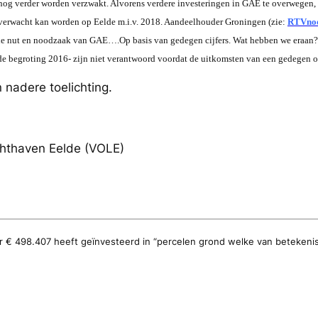
d nog verder worden verzwakt. Alvorens verdere investeringen in GAE te overwegen,
r verwacht kan worden op Eelde m.i.v. 2018. Aandeelhouder Groningen (zie:
RTVnoo
 de nut en noodzaak van GAE….Op basis van gedegen cijfers. Wat hebben we eraan? 
 de begroting 2016- zijn niet verantwoord voordat de uitkomsten van een gedegen 
 nadere toelichting.
thaven Eelde (VOLE)
r € 498.407 heeft geïnvesteerd in “percelen grond welke van betekeni