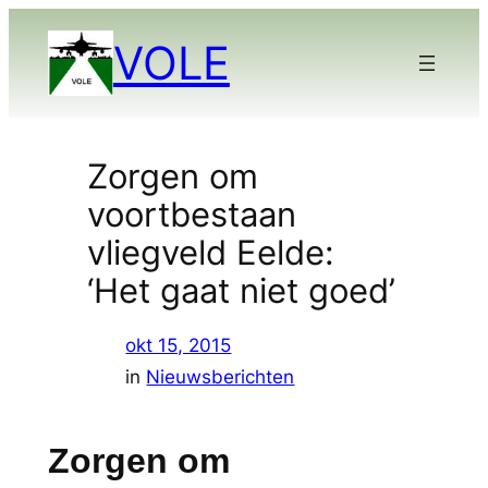
Ga
VOLE
naar
de
inhoud
Zorgen om
voortbestaan
vliegveld Eelde:
‘Het gaat niet goed’
okt 15, 2015
in
Nieuwsberichten
Zorgen om