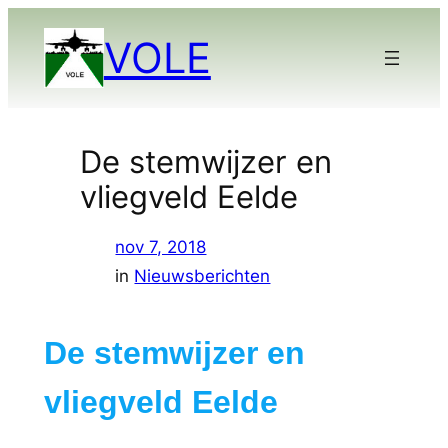
Ga
VOLE
naar
de
inhoud
De stemwijzer en
vliegveld Eelde
nov 7, 2018
in
Nieuwsberichten
De stemwijzer en
vliegveld Eelde