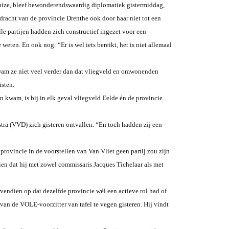
ze, bleef bewonderendswaardig diplomatiek gistermiddag,
dracht van de provincie Drenthe ook door haar niet tot een
e partijen hadden zich constructief ingezet voor een
 weten. En ook nog: “Er is wel iets bereikt, het is niet allemaal
am ze niet veel verder dan dat vliegveld en omwonenden
isten.
kwam, is bij in elk geval vliegveld Eelde én de provincie
ra (VVD) zich gisteren ontvallen. “En toch hadden zij een
rovincie in de voorstellen van Van Vliet geen partij zou zijn
ien dat hij met zowel commissaris Jacques Tichelaar als met
vendien op dat dezelfde provincie wél een actieve rol had of
 van de VOLE-voorzitter van tafel te vegen gisteren. Hij vindt