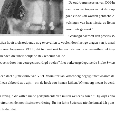
De oud-burgemeester, van D66-hui
toen ze moest toegeven dat deze op
goed einde kon worden gebracht. All
welslagen van haar missie, zo liet ze
voor niets geweest.”
Gevraagd naar wat dan precies kw
tijen hoeft zich zodoende nog overvallen te voelen door lastige vragen van journal
n weer begonnen. VOLE, dat in maart met het voorstel voor convenantbesprekingen 
nden die uiteindelijk de stekker eruit haalde.
 eens door hen vertegenwoordigd voelen”, liet verkeersgedeputeerde Sipke Swierst
en deel bij mevrouw Van Vliet. Voorzitter Jan Wittenberg begrijpt niet waarom de p
er al een akkoord zou zijn – om de hoek zou komen kijken. Wittenberg meent bovend
d.
lezing. “We willen nu de gedeputeerde van milieu wel eens horen.” Hij wijst er bo
circuit en de mobiliteitsbevordering. En het lukte Swierstra niet helemaal dát punt
is dat niet.