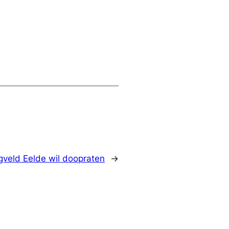
gveld Eelde wil doopraten
→