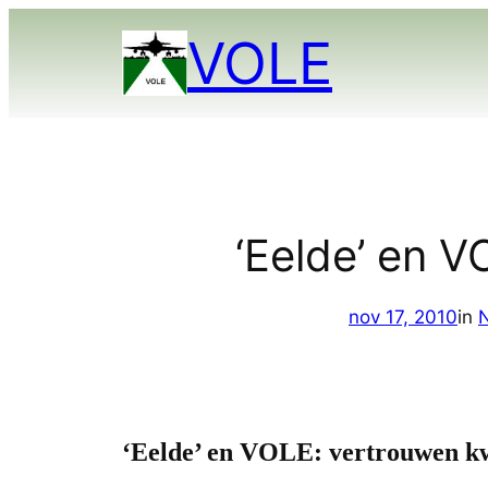
Ga
VOLE
naar
de
inhoud
‘Eelde’ en 
nov 17, 2010
in
‘Eelde’ en VOLE: vertrouwen k