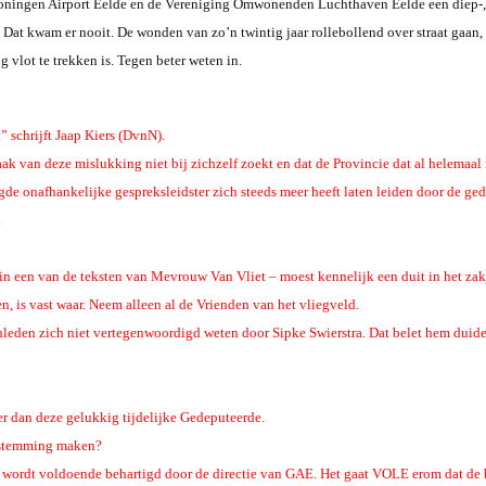
oningen Airport Eelde en de Vereniging Omwonenden Luchthaven Eelde een diep-, d
Dat kwam er nooit. De wonden van zo’n twintig jaar rollebollend over straat gaan, z
vlot te trekken is. Tegen beter weten in.
 schrijft Jaap Kiers (DvnN).
k van deze mislukking niet bij zichzelf zoekt en dat de Provincie dat al helemaal 
 onafhankelijke gespreksleidster zich steeds meer heeft laten leiden door de gedep
.
 in een van de teksten van Mevrouw Van Vliet – moest kennelijk een duit in het zak
 is vast waar. Neem alleen al de Vrienden van het vliegveld.
tenleden zich niet vertegenwoordigd weten door Sipke Swierstra. Dat belet hem duide
er dan deze gelukkig tijdelijke Gedeputeerde.
ve stemming maken?
- wordt voldoende behartigd door de directie van GAE. Het gaat VOLE erom dat de