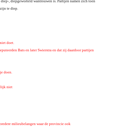
iep-, diepgeworteld wantrouwen is. Partijen namen zich toen
ijn te diep.
niet doet.
uteerden Bats en later Swierstra en dat zij daardoor partijen
je doen.
lijk niet
 bredere milieubelangen waar de provincie ook