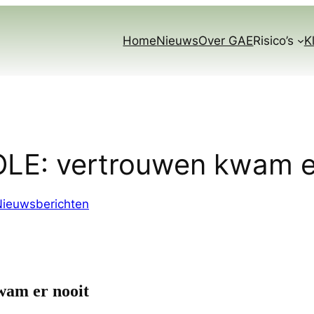
Home
Nieuws
Over GAE
Risico’s
K
VOLE: vertrouwen kwam e
Nieuwsberichten
wam er nooit