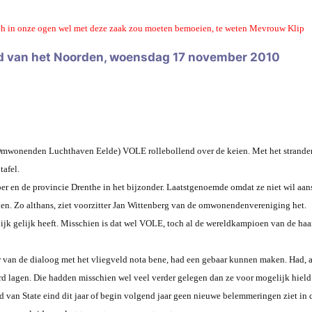
ich in onze ogen wel met deze zaak zou moeten bemoeien, te weten Mevrouw Klip
d van het Noorden, woensdag 17 november 2010
Omwonenden Luchthaven Eelde) VOLE rollebollend over de keien. Met het strande
tafel.
 en de provincie Drenthe in het bijzonder. Laatstgenoemde omdat ze niet wil aansch
ken. Zo althans, ziet voorzitter Jan Wittenberg van de omwonendenvereniging het.
lijk gelijk heeft. Misschien is dat wel VOLE, toch al de wereldkampioen van de haa
er van de dialoog met het vliegveld nota bene, had een gebaar kunnen maken. Had, a
d lagen. Die hadden misschien wel veel verder gelegen dan ze voor mogelijk hield
d van State eind dit jaar of begin volgend jaar geen nieuwe belemmeringen ziet in 