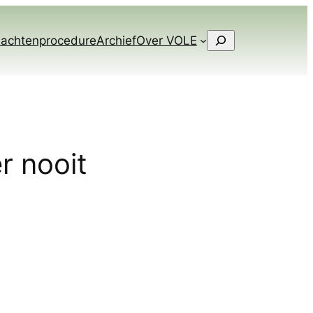
Zoeken
lachtenprocedure
Archief
Over VOLE
r nooit