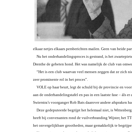
elkaar netjes elkaars persberichten mailen. Geen van beide par
Nu het onderhandelingsproces is gestrand, is het zwartepiete
Drenthe de gebeten hond. Het was namelijk de club van omwone
“Het is een club waarvan veel mensen zeggen dat ze zich niet
zeer prominente rol in het proces”.
VOLE op haar beurt, legt de schuld bij de provincie en voor e
aan de onderhandelingstafel en pas in een laatste fase – áls 
Swierstra’s voorganger Rob Bats daarover andere afspraken ha
Deze gedeputeerde begrijpt het helemaal niet, is Wittenbergs 
heeft bij convenanten rond de vuilverbranding Wijster, het TT-
het onvergelijkbare grootheden, maar gemakkelijk te begrijpen 