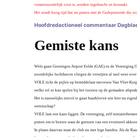
verantwoordelijk voor is, worden ingebracht en bewaakt.
Het wordt hoog tijd dat we praten met de Gedeputeerde die z
Hoofdredactioneel commentaar Dagbla
Gemiste kans
Wéér gaan Groningen Airport Eelde (GAE) en de Vereniging 
noordelijke luchthaven vliegen de verwijten al snel weer over 
VOLE richt de pijlen op bemiddelaar mevrouw Van Vliet-Kuiper
welke rol ze kan spelen bij het toezien op de gemaakte afspra
Het is nauwelijks zinvol te gaan haarkloven wie hier nu eigen
wetenschap?
VOLE laat een kans liggen. De vereniging, zelf initiatiefnem
praten om te bezien waar de grenzen van een eventueel akkoor
In plaats daarvan staat de club nu met lege handen. Als de Raa