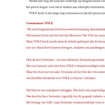
Neemt niet weg dat waar het werkelijk op misgaat tussen Gr
het proces begon voor om te werken aan ederzijds vertrouwen. 
VOLE heeft er als enige nog vertrouwen in dat het proces nog 
Commentaar VOLE
“De oud-burgemeester bleef bewonderenswaardig diplomatiek”
Wij kunnen leven met het feit dat Mevrouw Van Vliet de oorzaa
Maar VOLE heeft steeds meer de indruk gekregen dat de beoogde
niet tot elkaar heeft kunnen brengen, ondanks ons aandringen
Ook de heer Swierstra – tot onze hilariteit Sweinstra genoemd
Dat veel mensen zich niet door VOLE vertegenwoordigd achten,
Maar het doet niet ter zake. Evenmin als het feit dat vele sta
om dezelfde kletskoek over VOLE te blijven verkopen.
Wij blijven ons standpunt uitleggen. Dat doen wij zorgvuldig
Wat deed de heer Swierstra, eigenlijk bij dit gesprek, behal
Het belang van GAE -waar Swierstra verantwoordelijk voor is