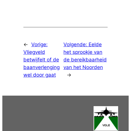
←
Vorige:
Volgende:
Eelde
Vliegveld
het sprookje van
betwijfelt of de
de bereikbaarheid
baanverlenging
van het Noorden
wel door gaat
→