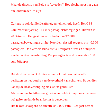
Maar de directie van Eelde is "tevreden". Hoe slecht moet het gaan
om ‘ontevreden’ te zijn?
Curieus is ook dat Eelde zijn eigen telmethode heeft. Het CBS
komt voor dit jaar op 114.000 passagiersbewegingen. Hiervan is
20 % transit. Het gaat dus om minder dan 92.000
passagiersbewegingen uit het Noorden, dat wil zeggen: om 46.000
passagiers. De overheidssubsidie is 1 miljoen direct en 4 miljoen
via de luchtverkeersleiding. Per passagier is er dus meer dan 100
euro bijgepast.
Dat de directie van GAE tevreden is, komt doordat ze alle
verliezen op het bordje van de overheid kan schuiven. Bovendien
kan zij de baanverlenging als excuus gebruiken.
Als de andere luchthavens groeien en Eelde krimpt, moet je haast
wel geloven dat de baan korter is geworden.
Het tekort is volgens de directie 540.000 euro. "Een jaar eerder