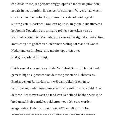
exploitant twee jaar geleden weggelopen en moest de provincie,
net als in het noorden, financieel bijspringen. Volgend jaar wacht
een kostbare renovatie. De provincie verklaarde onlangs dat
sluiting van ‘Maastricht’ ook een optie is. Regionale luchthavens
hebben in Nederland als primaire rol het versterken van de
regionale economie. Maar afgezien van wat vastgoedontwikkeling
komt er op het gebied van luchtvaart weinig tot stand in Noord-
Nederland en Limburg, alle mooie rapporten over
werkgelegenheid ten spijt.
Het is een teken aan de wand dat Schiphol Group zich niet heeft
gemeld bij de eigenaren van de twee genoemde luchthavens.
Eindhoven en Rotterdam zijn wél aantrekkelijk om in te
participeren, onder meer vanwege hun bevolkingsdichtheid. Maar
de twee luchthavens aan de rand van Nederland hebben weinig te
bieden, zelfs als aandelenpakketten voor één euro worden
aangeboden. In de luchtvaartnota 2020-2050 schrijft het
demissionaire kabinet dat de overheid in kaart moet brengen