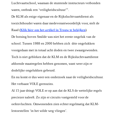
Luchtvaartschool, waaraan de stuntende instructeurs verbonden
waren, ontbrak een ‘veiligheidscultuur’”.
De KLM als enige eigenaar en de Rijksluchtvaartdienst als
toezichthouder waren daar medeverantwoordelijk voor, stelt de
Raad (
Klik hier om het artikel in T
rouw te bekijken
).
De botsing boven Smilde was niet het eerste ongeluk van de
school. Tussen 1988 en 2000 hebben zich drie ongelukken
voorgedaan met in totaal acht doden en twee zwaargewonden.
Toch is niet gebleken dat de KLM en de Rijksluchtvaartdienst
afdoende maatregelen hebben genomen, want weer zijn er
dodelijke ongelukken gebeur
d
.
En nu komt er dus weer een onderzoek naar de veiligheidscultuur.
Het verbaast VOLE geenszins.
Al 15 jaar dringt VOLE er op aan dat de KLS de wettelijke regels
preciezer naleeft. Zo zijn er circuits vastgesteld voor de
oefenvluchten. Omwonenden zien echter regelmatig dat KLM-
lestoestellen ‘in het wilde weg vliegen’.