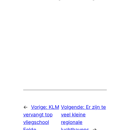
←
Vorige:
KLM
Volgende:
Er zijn te
vervangt top
veel kleine
vliegschool
regionale
Eelde
luchthavens
→