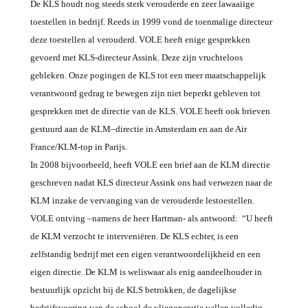
De KLS houdt nog steeds sterk verouderde en zeer lawaaiige
toestellen in bedrijf. Reeds in 1999 vond de toenmalige directeur
deze toestellen al verouderd. VOLE heeft enige gesprekken
gevoerd met KLS-directeur Assink. Deze zijn vruchteloos
gebleken. Onze pogingen de KLS tot een meer maatschappelijk
verantwoord gedrag te bewegen zijn niet beperkt gebleven tot
gesprekken met de directie van de KLS. VOLE heeft ook brieven
gestuurd aan de KLM
–
directie in Amsterdam en aan de Air
France/KLM-top in Parijs.
In 2008 bijvoorbeeld, heeft VOLE een brief aan de KLM directie
geschreven nadat KLS directeur Assink ons had verwezen naar de
KLM inzake de vervanging van de verouderde lestoestellen.
VOLE ontving –namens de heer Hartman- als antwoord: “U heeft
de KLM verzocht te interveniëren. De K
L
S echter, is een
zelfstandig bedrijf met een eigen verantwoordelijkheid en een
eigen directie. De KLM is weliswaar als enig aandeelhouder in
bestuurlijk opzicht bij de KLS betrokken, de dagelijkse
bedrijfsvoering van de school de vliegoperatie vallen volledig