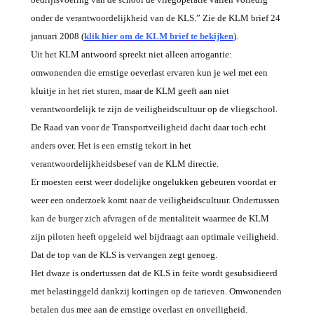
onder de verantwoordelijkheid van de KLS.” Zie de KLM brief 24
januari 2008 (
klik hier om de KLM brief te bekijken
).
Uit het KLM antwoord spreekt niet alleen arrogantie:
omwonenden die ernstige oeverlast ervaren kun je wel met een
kluitje in het riet sturen, maar de KLM geeft aan niet
verantwoordelijk te zijn de veiligheidscultuur op de vliegschool.
De Raad van voor de Transportveiligheid dacht daar toch echt
anders over. Het is een ernstig tekort in het
verantwoordelijkheidsbesef van de KLM directie.
Er moesten eerst weer dodelijke ongelukken gebeuren voordat er
weer een onderzoek komt naar de veiligheidscultuur. Ondertussen
kan de burger zich afvragen of de mentaliteit waarmee de KLM
zijn piloten heeft opgeleid wel bijdraagt aan optimale veiligheid.
Dat de top van de KLS is vervangen zegt genoeg.
Het dwaze is ondertussen dat de KLS in feite wordt gesubsidieerd
met belastinggeld dankzij kortingen op de tarieven. Omwonenden
betalen dus mee aan de ernstige overlast en onveiligheid.