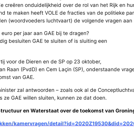
e creëren onduidelijkheid over de rol van het Rijk en h
d te maken heeft VOLE de fracties van de politieke part
n (woordvoeders luchtvaart) de volgende vragen aan de
 euro per jaar aan GAE bij te dragen?
besluiten GAE te sluiten of is sluiting een
tij voor de Dieren en de SP op 23 oktober,
n Raan (PvdD) en Cem Laçin (SP), onderstaande vrage
komst van GAE.
minister zal antwoorden – zoals ook al de Conceptlucht
 ze GAE willen sluiten, kunnen ze dat doen.
tructuur en Waterstaat over de toekomst van Groning
tukken/kamervragen/detail?id=2020Z19530&did=20