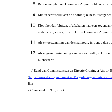
Bent u van plan om Groningen Airport Eelde op een ande
Kunt u schriftelijk aan de noordelijke bestuursorganen 
Klopt het dat “sluiten, of afschalen naar een zogenaam
in de ‘Visie, strategie en toekomst Groningen Airport Ee
Als er toestemming van de staat nodig is, bent u dan b
Als er geen toestemming van de staat nodig is, kunt u 
Luchtvaart?
1) Raad van Commissarissen en Directie Groninger Airport E
(
https://www.drentsparlement.nl/Vergaderingen/Staten
B1)
2) Kamerstuk 31936, nr. 741.