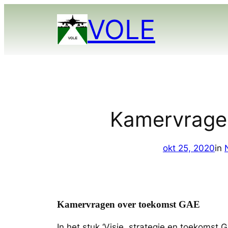
Ga
VOLE
naar
de
inhoud
Kamervrage
okt 25, 2020
in
Kamervragen over toekomst GAE
In het stuk ‘Visie, strategie en toekomst