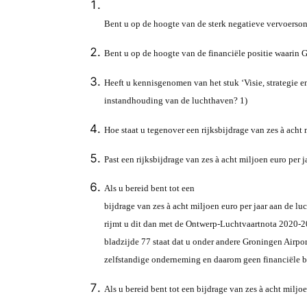
Bent u op de hoogte van de sterk negatieve vervoerson
Bent u op de hoogte van de financiële positie waarin Gr
Heeft u kennisgenomen van het stuk ‘Visie, strategie en
instandhouding van de luchthaven? 1)
Hoe staat u tegenover een rijksbijdrage van zes à acht
Past een rijksbijdrage van zes à acht miljoen euro per
Als u bereid bent tot een
bijdrage van zes à acht miljoen euro per jaar aan de l
rijmt u dit dan met de Ontwerp-Luchtvaartnota 2020-
bladzijde 77 staat dat u onder andere Groningen Airport
zelfstandige onderneming en daarom geen financiële bi
Als u bereid bent tot een bijdrage van zes à acht milj