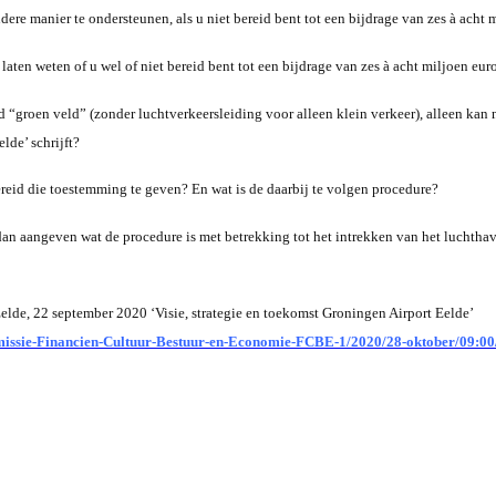
re manier te ondersteunen, als u niet bereid bent tot een bijdrage van zes à acht m
laten weten of u wel of niet bereid bent tot een bijdrage van zes à acht miljoen eur
d “groen veld” (zonder luchtverkeersleiding voor alleen klein verkeer), alleen kan 
lde’ schrijft?
ereid die toestemming te geven? En wat is de daarbij te volgen procedure?
dan aangeven wat de procedure is met betrekking tot het intrekken van het luchthav
elde, 22 september 2020 ‘Visie, strategie en toekomst Groningen Airport Eelde’
commissie-Financien-Cultuur-Bestuur-en-Economie-FCBE-1/2020/28-oktober