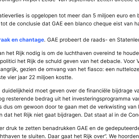
atieverlies is opgelopen tot meer dan 5 miljoen euro en 
 tot de conclusie dat GAE een blanco cheque eist van h
praak en chantage
. GAE probeert de raads- en Statenle
an het Rijk nodig is om de luchthaven overeind te houden
olitici het Rijk de schuld geven van het debacle. Voor V
langrijk, gezien de omvang van het fiasco: een nutteloz
e vier jaar 22 miljoen kostte.
 duidelijkheid moet geven over de financiële bijdrage va
 nog resterende bedrag uit het investeringsprogramma va
is dus om gewoon door te gaan met de verkwisting van 
 dat het Rijk niet gaat bijdragen. Dat staat al in de Co
r druk te zetten benadrukken GAE en de gedeputeerden
hthaven te sluiten. Daar gaat het Rijk over”. We hoorden