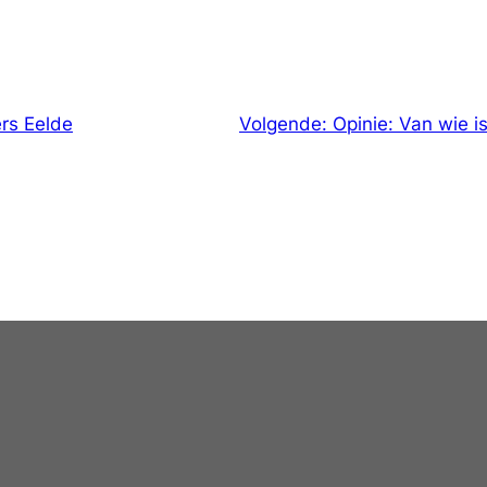
rs Eelde
Volgende:
Opinie: Van wie i