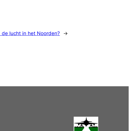
s de lucht in het Noorden?
→