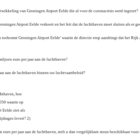
twikkeling van Groningen Airport Eelde die al voor de coronacrisis werd ingezet?
oningen Airport Eelde verkeert en het feit dat de luchthaven moet sluiten als er ge
 toekomst Groningen Airport Eelde’ waarin de directie erop aandringt dat het Rijk z
 miljoen euro per jaar aan de luchthaven?
 jaar aan de luchthaven binnen uw luchtvaartbeleid?
uchthaven, hoe
2050 waarin op
 Eelde ziet als
jdrages levert? 2)
oen euro per jaar aan de luchthaven, stelt u dan vergelijkbare steun beschikbaar voo