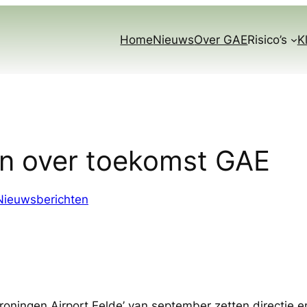
Home
Nieuws
Over GAE
Risico’s
K
n over toekomst GAE
Nieuwsberichten
 Groningen Airport Eelde’ van september zetten directie