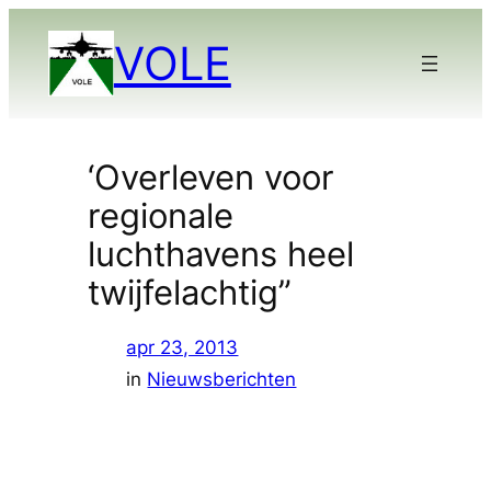
Ga
VOLE
naar
de
inhoud
‘Overleven voor
regionale
luchthavens heel
twijfelachtig”
apr 23, 2013
in
Nieuwsberichten