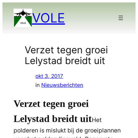
Ga
VOLE
naar
de
inhoud
Verzet tegen groei
Lelystad breidt uit
okt 3, 2017
in
Nieuwsberichten
Verzet tegen groei
Lelystad breidt uit
Het
polderen is mislukt bij de groeiplannen