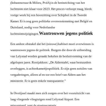
(Infrastructuur & Milieu, PvdA) is de herinrichting van het
luchtruim niet klaar voor 2023. Het proces verloopt traag, bleek
vorige week bij een hoorzitting over Schiphol in de Tweede
Kamer. Er is nog geen politieke overeenstemming met België en
Duitsland, nodig voor Nederlandse
Wantrouwen jegens politiek
luchtruimwijzigingen.
Een andere obstakel dat het (nieuwe) kabinet moet overwinnen is
wantrouwen jegens de politiek. Burgers die door de uitbreiding
van Lelystad worden geraakt hekelen de besluitvorming van de
afgelopen jaren. Rooijakkers: „De Alderstafel, waar bestuurders
overleggen, is achterkamertjespolitiek. Er zijn geen notulen van
vergaderingen, alleen af en toe een brief van Alders aan het
ministerie. Er is geen enkele transparantie.”
In Overijssel maakt men zich zorgen over het vooruitzicht van
laag vliegende vliegtuigen rond Lelystad Airport. Een
misverstand, zegt de staatssecretaris.