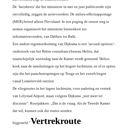
De ‘factsheets’ die het ministerie in mei en juni publiceerde zijn
onvolledig, zeggen de actievoerders. De milieu-effectrapportage
(MER) betrof alleen Flevoland. In een poging de onrust weg te
nemen organiseert het ministerie binnenkort zes
informatieavonden, van Dalfsen tot Balk.
Een andere tegemoetkoming van Dijksma is een ‘second opinion’-
onderzoek van het Britse consultancybureau Helios, dat
waarschijnlijk woensdag naar de Kamer wordt gestuurd. Helios
keek naar de aansluitingen op het hogere luchtruim, en of er opties
zijn die het parachutespringen op Teuge en het zweefvliegen
vanaf Lemelerveld ontzien.
De vliegroutes in het lagere luchtruim, voor nadering en vertrek
van Lelystad Airport, staan volgens Dijksma „niet meer ter
discussie”. Rooijakkers: „Dat is de vraag. Als de Tweede Kamer
dat wil, kunnen ook die routes worden
Vertrekroute
bijgesteld.”