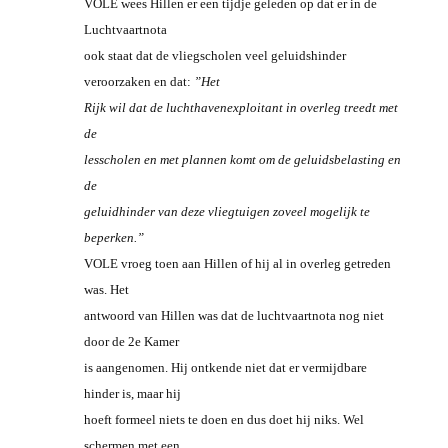
VOLE wees Hillen er een tijdje geleden op dat er in de
Luchtvaartnota
ook staat dat de vliegscholen veel geluidshinder
veroorzaken en dat:
”Het
Rijk wil dat de luchthavenexploitant in overleg treedt met
de
lesscholen en met plannen komt om de geluidsbelasting en
de
geluidhinder van deze vliegtuigen zoveel mogelijk te
beperken.”
VOLE vroeg toen aan Hillen of hij al in overleg getreden
was. Het
antwoord van Hillen was dat de luchtvaartnota nog niet
door de 2e Kamer
is aangenomen. Hij ontkende niet dat er vermijdbare
hinder is, maar hij
hoeft formeel niets te doen en dus doet hij niks. Wel
schermen met een