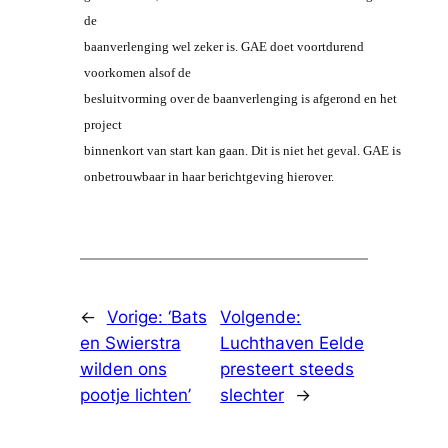
de
baanverlenging wel zeker is. GAE doet voortdurend
voorkomen alsof de
besluitvorming over de baanverlenging is afgerond en het
project
binnenkort van start kan gaan. Dit is niet het geval. GAE is
onbetrouwbaar in haar berichtgeving hierover.
←
Vorige:
‘Bats
Volgende:
en Swierstra
Luchthaven Eelde
wilden ons
presteert steeds
pootje lichten’
slechter
→