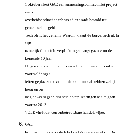
1 oktober sloot GAE een aannemingscontract. Het project
is als
overheidsopdracht aanbesteed en wordt betaald uit
gemeenschapsgeld.
Toch blijft het geheim. Waarom vraagt de burger zich af. Er
zijn
namelijk financiële verplichtingen aangegaan voor de
komende 10 jaar.
De gemeenteraden en Provinciale Staten worden straks
voor voldongen
feiten geplaatst en kunnen dokken, ook al hebben ze bij
hoog en bij
laag beweerd geen financiële verplichtingen aan te gaan
voor na 2012.
VOLE vindt dat een onbetrouwbare handelswijze.
GAE
heeft naar pers en publiek bekend gemaakt dat als de Raad