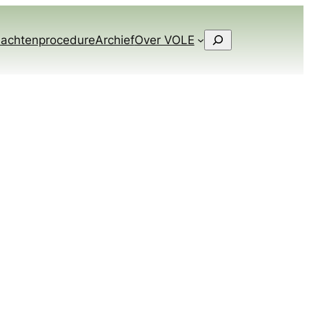
Zoeken
lachtenprocedure
Archief
Over VOLE