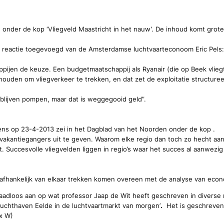
 onder de kop ‘Vliegveld Maastricht in het nauw’. De inhoud komt grot
 reactie toegevoegd van de Amsterdamse luchtvaarteconoom Eric Pels: Hij
pijen de keuze. Een budgetmaatschappij als Ryanair (die op Beek vliegt
houden om vliegverkeer te trekken, en dat zet de exploitatie structureel
in blijven pompen, maar dat is weggegooid geld”.
kens op 23-4-2013 zei in het Dagblad van het Noorden onder de kop .
n vakantiegangers uit te geven. Waarom elke regio dan toch zo hecht aan
t. Succesvolle vliegvelden liggen in regio’s waar het succes al aanwezig 
hankelijk van elkaar trekken komen overeen met de analyse van econoo
aadloos aan op wat professor Jaap de Wit heeft geschreven in diverse 
Luchthaven Eelde in de
luchtvaartmarkt van morgen’
.
Het is geschreven 
x W)