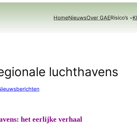
Home
Nieuws
Over GAE
Risico’s
K
gionale luchthavens
Nieuwsberichten
vens: het eerlijke verhaal