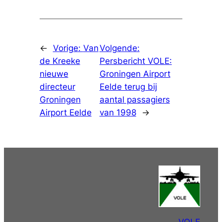
←
Vorige:
Van
Volgende:
de Kreeke
Persbericht VOLE:
nieuwe
Groningen Airport
directeur
Eelde terug bij
Groningen
aantal passagiers
Airport Eelde
van 1998
→