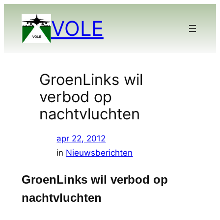
Ga
VOLE
naar
de
inhoud
GroenLinks wil
verbod op
nachtvluchten
apr 22, 2012
in
Nieuwsberichten
GroenLinks wil verbod op
nachtvluchten