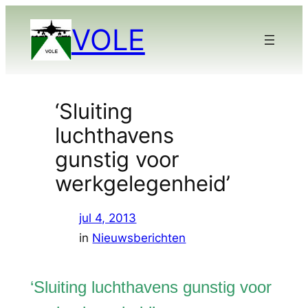
Ga
VOLE
naar
de
inhoud
‘Sluiting
luchthavens
gunstig voor
werkgelegenheid’
jul 4, 2013
in
Nieuwsberichten
‘Sluiting luchthavens gunstig voor