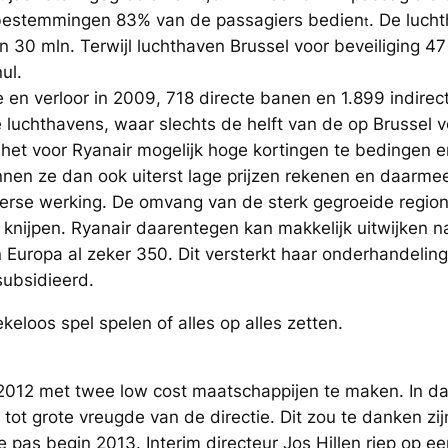
0 bestemmingen 83% van de passagiers bedien
. De luch
t
 30 mln. Terwijl luchthaven Brussel voor beveiliging 47
ul.
e en verloor in 2009, 718 directe banen en 1.899 indirec
luchthavens, waar slechts de helft van de op Brussel v
het voor Ryanair mogelijk hoge kortingen te bedingen e
nnen ze dan ook uiterst lage prijzen rekenen en daarmee
erse werking. De omvang van de sterk gegroeide regiona
knijpen. Ryanair daarentegen kan makkelijk uitwijken n
 Europa al zeker 350. Dit versterkt haar onderhandeli
subsidieerd.
eloos spel spelen of alles op alles zetten.
2012 met twee low cost maatschappijen te maken. In dat 
ot grote vreugde van de directie. Dit zou te danken zij
pas begin 2013. Interim directeur Jos Hillen riep op een