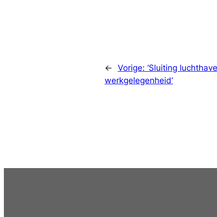
←
Vorige:
‘Sluiting luchthav
werkgelegenheid’