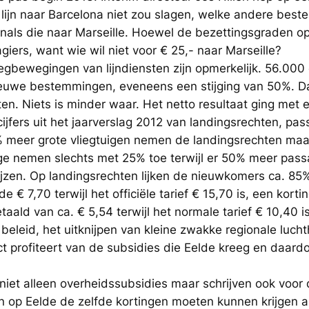
 lijn naar Barcelona niet zou slagen, welke andere best
enals die naar Marseille. Hoewel de bezettingsgraden o
ers, want wie wil niet voor € 25,- naar Marseille?
egbewegingen van lijndiensten zijn opmerkelijk. 56.000
nieuwe bestemmingen, eveneens een stijging van 50%. D
ten. Niets is minder waar. Het netto resultaat ging met 
 cijfers uit het jaarverslag 2012 van landingsrechten, p
% meer grote vliegtuigen nemen de landingsrechten ma
e nemen slechts met 25% toe terwijl er 50% meer passa
jzen. Op landingsrechten lijken de nieuwkomers ca. 85% 
 € 7,70 terwijl het officiële tarief € 15,70 is, een kort
aald van ca. € 5,54 terwijl het normale tarief € 10,40 is
 beleid, het uitknijpen van kleine zwakke regionale luch
t profiteert van de subsidies die Eelde kreeg en daardo
niet alleen overheidssubsidies maar schrijven ook voor
 op Eelde de zelfde kortingen moeten kunnen krijgen al