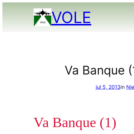
Ga
VOLE
naar
de
inhoud
Va Banque (
jul 5, 2013
in
Ni
Va Banque (1)