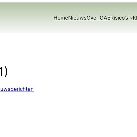
Home
Nieuws
Over GAE
Risico’s
K
1)
euwsberichten