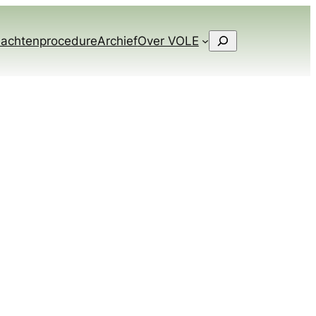
Zoeken
lachtenprocedure
Archief
Over VOLE