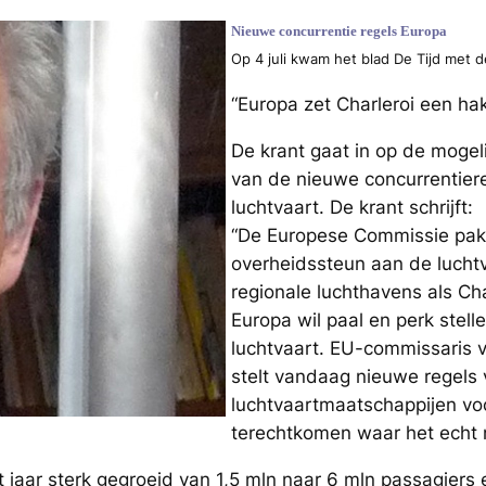
Nieuwe concurrentie regels Europa
Op 4 juli kwam het blad De Tijd met 
“Europa zet Charleroi een ha
De krant gaat in op de mogel
van de nieuwe concurrentier
luchtvaart. De krant schrijft:
“De Europese Commissie pak
overheidssteun aan de luchtva
regionale luchthavens als Cha
Europa wil paal en perk stel
luchtvaart. EU-commissaris 
stelt vandaag nieuwe regels 
luchtvaartmaatschappijen voo
terechtkomen waar het echt n
 jaar sterk gegroeid van 1,5 mln naar 6 mln passagiers