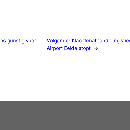
ens gunstig voor
Volgende:
Klachtenafhandeling vl
Airport Eelde stopt
→