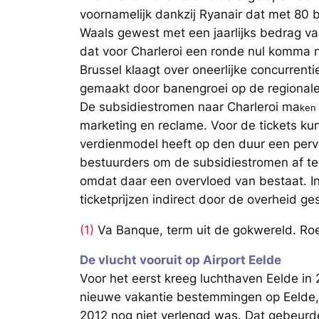
voornamelijk dankzij Ryanair dat met 8
Waals gewest met een jaarlijks bedrag van
dat voor Charleroi een ronde nul komma n
Brussel klaagt over oneerlijke concurrenti
gemaakt door banengroei op de regionale 
De subsidiestromen naar Charleroi ma
ken
marketing en reclame. Voor de tickets ku
verdienmodel heeft op den duur een perv
bestuurders om de subsidiestromen af te 
omdat daar een overvloed van bestaat. In
ticketprijzen indirect door de overheid ge
(1)
Va Banque, term uit de gokwereld. Roek
De vlucht vooruit op Airport Eelde
Voor het eerst kreeg luchthaven Eelde in 
nieuwe vakantie bestemmingen op Eelde, t
2012 nog niet verlengd was. Dat gebeurde 