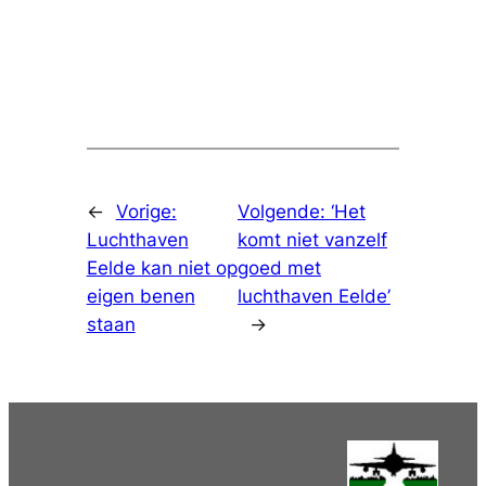
←
Vorige:
Volgende:
‘Het
Luchthaven
komt niet vanzelf
Eelde kan niet op
goed met
eigen benen
luchthaven Eelde’
staan
→