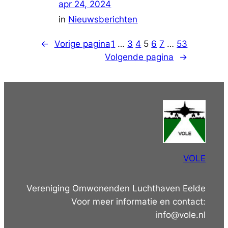
apr 24, 2024
in
Nieuwsberichten
←
Vorige pagina
1
…
3
4
5
6
7
…
53
Volgende pagina
→
VOLE
Vereniging Omwonenden Luchthaven Eelde
Voor meer informatie en contact:
info@vole.nl